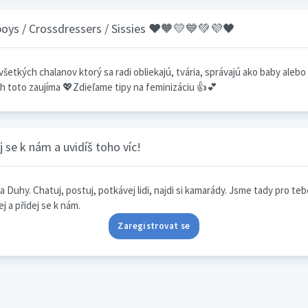
oys / Crossdressers / Sissies ❤🧡💛💙💚💜🖤
všetkých chalanov ktorý sa radi obliekajú, tvária, správajú ako baby alebo
h toto zaujíma 💖Zdieľame tipy na feminizáciu 👍💕
j se k nám a uvidíš toho víc!
a Duhy. Chatuj, postuj, potkávej lidi, najdi si kamarády. Jsme tady pro teb
j a přidej se k nám.
Zaregistrovat se