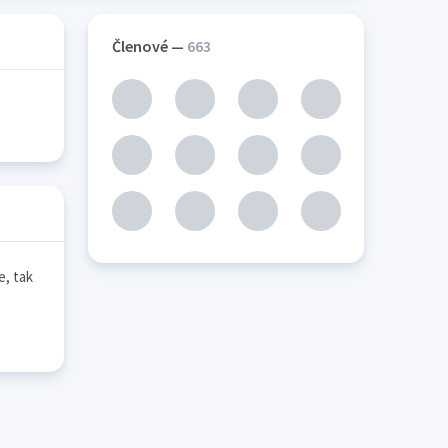
Členové —
663
e, tak