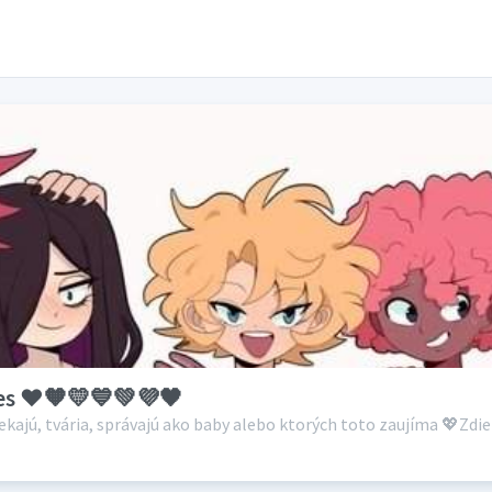
sies ❤🧡💛💙💚💜🖤
ekajú, tvária, správajú ako baby alebo ktorých toto zaujíma 💖Zdi