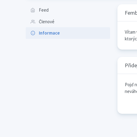
Feed
Femb
Členové
Vítam 
Informace
ktorýc
Přide
Pojď n
neváhe