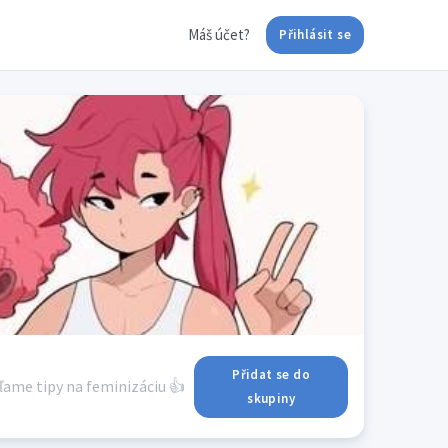
Máš účet?
Přihlásit se
Přidat se do
eľame tipy na feminizáciu 👍
skupiny