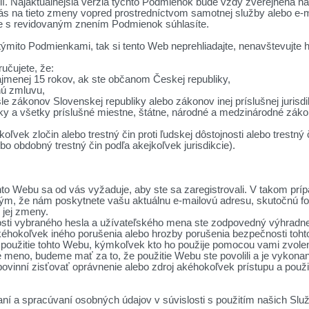
ií. Najaktuálnejšia verzia týchto Podmienok bude vždy zverejnená 
ás na tieto zmeny vopred prostredníctvom samotnej služby alebo e-
že s revidovaným znením Podmienok súhlasíte.
 týmito Podmienkami, tak si tento Web neprehliadajte, nenavštevujte h
učujete, že:
jmenej 15 rokov, ak ste občanom Českej republiky,
nú zmluvu,
le zákonov Slovenskej republiky alebo zákonov inej príslušnej jurisd
y a všetky príslušné miestne, štátne, národné a medzinárodné zákony
koľvek zločin alebo trestný čin proti ľudskej dôstojnosti alebo trest
lebo obdobný trestný čin podľa akejkoľvek jurisdikcie).
to Webu sa od vás vyžaduje, aby ste sa zaregistrovali. V takom príp
ým, že nám poskytnete vašu aktuálnu e-mailovú adresu, skutočnú fotog
 jej zmeny.
sti vybraného hesla a užívateľského mena ste zodpovedný výhradne
kéhokoľvek iného porušenia alebo hrozby porušenia bezpečnosti toht
použitie tohto Webu, kýmkoľvek kto ho použije pomocou vami zvole
é meno, budeme mať za to, že použitie Webu ste povolili a je vykona
vinní zisťovať oprávnenie alebo zdroj akéhokoľvek prístupu a použi
ní a spracúvaní osobných údajov v súvislosti s použitím našich Služ