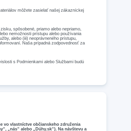
teriálov môžete zasielať našej zákazníckej
zisku, spôsobené, priamo alebo nepriamo,
alebo nemožnosti prístupu alebo používania
užby, alebo (iii) neoprávneného prístupu,
 informovaní. Naša prípadná zodpovednosť za
vislosti s Podmienkami alebo Službami budú
je vo vlastníctve občianskeho združenia
„my“, „nás“ alebo „Dúhy.sk“). Na návštevu a