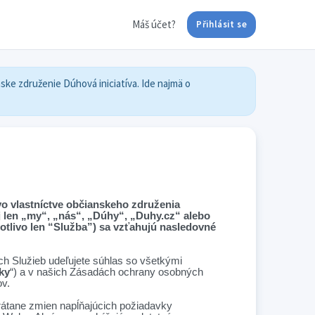
Máš účet?
Přihlásit se
nske združenie Dúhová iniciatíva. Ide najmä o
 vo vlastníctve občianskeho združenia
ej len „my“, „nás“, „Dúhy“, „Duhy.cz“ alebo
notlivo len “Služba”) sa vzťahujú nasledovné
h Služieb udeľujete súhlas so všetkými
ky
“) a v našich Zásadách ochrany osobných
v.
rátane zmien napĺňajúcich požiadavky