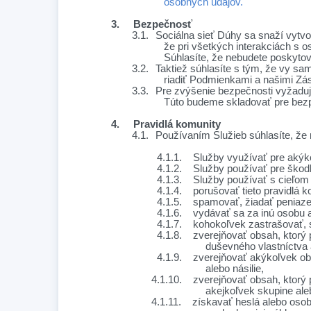
osobných údajov.
3.
Bezpečnosť
3.1.
Sociálna sieť Dúhy sa snaží vytvo
že pri všetkých interakciách s 
Súhlasíte, že nebudete poskytov
3.2.
Taktiež súhlasíte s tým, že vy sa
riadiť Podmienkami a našimi Zá
3.3.
Pre zvýšenie bezpečnosti vyžadujem
Túto budeme skladovať pre bezp
4.
Pravidlá komunity
4.1.
Používaním Služieb súhlasíte, že
4.1.1.
Služby využívať pre akýk
4.1.2.
Služby používať pre škod
4.1.3.
Služby používať s cieľom
4.1.4.
porušovať tieto pravidlá k
4.1.5.
spamovať, žiadať peniaze
4.1.6.
vydávať sa za inú osobu a
4.1.7.
kohokoľvek zastrašovať, s
4.1.8.
zverejňovať obsah, ktorý 
duševného vlastníctva
4.1.9.
zverejňovať akýkoľvek obs
alebo násilie,
4.1.10.
zverejňovať obsah, ktorý
akejkoľvek skupine aleb
4.1.11.
získavať heslá alebo osob