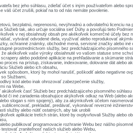
vateľa bez jeho súhlasu, zdieľať účet s iným používateľom alebo spr
e váš účet zrušili, pokiaľ na to od nás nemáte povolenie.
ovú, bezplatnú, neprenosnú, nevýhradnú a odvolateľnú licenciu na prí
 Služieb tak, ako určuje sociálna sieť Dúhy a povoľujú tieto Podmien
ýkoľvek v nej obsiahnutý obsah pre akékoľvek komerčné účely bez 
enášať, vytvárať odvodené diela, využívať alebo reprodukovať ak
ázky, ochranné známky, obchodné mená, servisné značky alebo iné d
rístupné prostredníctvom služby, bez predchádzajúceho písomného sú
, že akékoľvek vaše výroky obsiahnuté vo vašom statuse sme schváli
, scrapery alebo podobné aplikácie na prehľadávanie a skúmanie str
bo proces na prístup, získavanie, indexovanie, dolovanie dát alebo 
áciu Služieb alebo ich obsahu,
ek spôsobom, ktorý by mohol narušiť, poškodiť alebo negatívne ovpl
é so Službami,
kodlivý kód alebo inak ohrozovať zabezpečenie služby,
ormi na Webe,
ť" akúkoľvek časť Služieb bez predchádzajúceho písomného súhlasu o
 kód či iné zariadenia obsahujúce akýkoľvek odkaz na Web (alebo 
 alebo slogan s ním spojený), aby za akýmkoľvek účelom nasmeroval
 sublicencovať, prekladať, predávať, vykonávať reverzné inžinierstv
ti služby alebo nútiť ostatných, aby tak urobili
jkoľvek aplikácie tretích strán, ktoré by ovplyvňovali Služby alebo o
asu,
 alebo publikovať programovacie rozhranie Webu bez nášho písomné
testovať zraniteľnosť našich služieb alebo Webu,