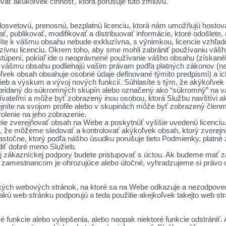
ať akúkoľvek činnosť, ktorá porušuje túto zmluvu.
osvetovú, prenosnú, bezplatnú licenciu, ktorá nám umožňujú hostova
ť, publikovať, modifikovať a distribuovať informácie, ktoré odošlete, 
líte k vášmu obsahu nebude exkluzívna, s výnimkou, licencie vzhľa
uzívnu licenciu. Okrem toho, aby sme mohli zabrániť používaniu váš
úpení, pokiaľ ide o neoprávnené používanie vášho obsahu (získané
 k vášmu obsahu podliehajú vašim právam podľa platných zákonov (n
ľvek obsah obsahuje osobné údaje definované týmito predpismi) a ic
ieb a výskum a vývoj nových funkcií. Súhlasíte s tým, že akýkoľvek
pridaný do súkromných skupín alebo označený ako “súkromný” na vaš
ateľmi a môže byť zobrazený inou osobou, ktorá Službu navštívi aleb
níte na svojom profile alebo v skupinách môže byť zobrazený členmi
volenie na jeho zobrazenie.
nie zverejňovať obsah na Webe a poskytnúť vyššie uvedenú licenciu
, že môžeme sledovať a kontrolovať akýkoľvek obsah, ktorý zverejn
astočne, ktorý podľa nášho úsudku porušuje tieto Podmienky, platné 
iť dobré meno Služieb.
j zákazníckej podpory budete pristupovať s úctou. Ak budeme mať z
 zamestnancom je ohrozujúce alebo útočné, vyhradzujeme si právo o
ých webových stránok, na ktoré sa na Webe odkazuje a nezodpoved
ú web stránku podporujú a teda použitie akejkoľvek takejto web str
funkcie alebo vylepšenia, alebo naopak niektoré funkcie odstrániť. A