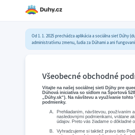
Od 1. 1. 2025 prechádza aplikácia a sociálna sieť Dúhy 
administratívnu zmenu, ľudia za Dúhami a ani fungovani
Všeobecné obchodné podm
Vitajte na našej sociálnej sieti Dúhy pre q
Dúhová iniciatíva so sídlom na Športová 528
„Dúhy.sk“). Na návštevu a využívanie tohto 
podmienky.
A.
Prehliadaním, návštevou, používaním a
nasledovnými podmienkami, vrátane akých
údajov. Preto vás žiadame o dôkladné
B.
Vyhradzujeme si taktiež právo tieto P