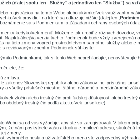
užieb (ďalej spolu len „Služby“ a jednotlivo len “Služba”) sa v
lebo registráciou na tomto Webe alebo akýmkoľvek využívaním našic
koľvek pravidiel, na ktoré sa odkazuje nižšie (ďalej len „
Podmien
 oboznámenie sa s Podmienkami a Zásadami ochrany osobných údajo
odmienky kedykoľvek meniť. Môžeme tak urobiť z rôznych dôvodov, v
ií. Najaktuálnejšia verzia týchto Podmienok bude vždy zverejnená 
ás na tieto zmeny vopred prostredníctvom samotnej služby alebo e-
že s revidovaným znením Podmienok súhlasíte.
 týmito Podmienkami, tak si tento Web neprehliadajte, nenavštevujte h
učujete, že:
nú zmluvu,
le zákonov Slovenskej republiky alebo zákonov inej príslušnej jurisd
y a všetky príslušné miestne, štátne, národné a medzinárodné zákony
koľvek zločin alebo trestný čin proti ľudskej dôstojnosti alebo trest
lebo obdobný trestný čin podľa akejkoľvek jurisdikcie).
to Webu sa od vás vyžaduje, aby ste sa zaregistrovali. V takom príp
ým, že nám poskytnete vašu aktuálnu e-mailovú adresu, skutočnú fotog
 jej zmeny.
sti vybraného hesla a užívateľského mena ste zodpovedný výhradne