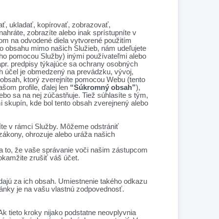
ť, ukladať, kopírovať, zobrazovať,
nahráte, zobrazíte alebo inak sprístupníte v
dom na odvodené diela vytvorené použitím
ho obsahu mimo našich Služieb, nám udeľujete
ho pomocou Služby) inými používateľmi alebo
apr. predpisy týkajúce sa ochrany osobných
h účel je obmedzený na prevádzku, vývoj,
 obsah, ktorý zverejníte pomocou Webu (tento
om profile, ďalej len
“Súkromný obsah”
),
o sa na nej zúčastňuje. Tiež súhlasíte s tým,
 skupín, kde bol tento obsah zverejnený alebo
.
íte v rámci Služby. Môžeme odstrániť
zákony, ohrozuje alebo uráža našich
a to, že vaše správanie voči našim zástupcom
kamžite zrušiť váš účet.
ajú za ich obsah. Umiestnenie takého odkazu
ánky je na vašu vlastnú zodpovednosť.
k tieto kroky nijako podstatne neovplyvnia