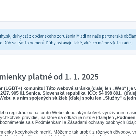
(duhy.sk, duhy.cz) z občianskeho združenia Mladí na naše partnerské občia
e Dúh sa týmto nemení. Dúhy ostávajú také, aké ich máme všetci radi :)
ienky platné od 1. 1. 2025
ueer (LGBT+) komunitu! Táto webová stránka (ďalej len „Web“) je
2/27, 905 01 Senica, Slovenská republika, IČO: 54 998 891, (ďal
Webu a s ním spojených služieb (ďalej spolu len „Služby“ a jed
lebo registráciou na tomto Webe alebo akýmkoľvek využívaním našic
koľvek pravidiel, na ktoré sa odkazuje nižšie (ďalej len „
Podmien
 oboznámenie sa s Podmienkami a Zásadami ochrany osobných údajo
odmienky kedykoľvek meniť. Môžeme tak urobiť z rôznych dôvodov, v