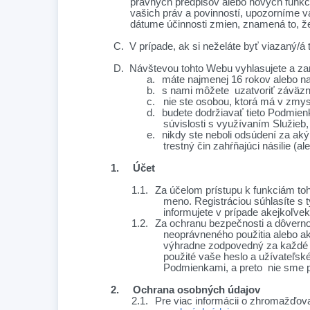
právnych predpisov alebo nových funkc
vašich práv a povinností, upozorníme v
dátume účinnosti zmien, znamená to, 
C.
V prípade, ak si neželáte byť viazaný/á
D.
Návštevou tohto Webu vyhlasujete a zar
a.
máte najmenej
16
rokov alebo na
b.
s nami môžete uzatvoriť záväz
c.
nie ste osobou, ktorá má v zmys
d.
budete dodržiavať tieto Podmienk
súvislosti s využívaním Služieb,
e.
nikdy ste neboli odsúdení za aký
trestný čin zahŕňajúci násilie (a
1.
Účet
1.1.
Za účelom prístupu k funkciám toh
meno. Registráciou súhlasíte s t
informujete v prípade akejkoľvek
1.2.
Za ochranu bezpečnosti a dôverno
neoprávneného použitia alebo a
výhradne zodpovedný za každé 
použité vaše heslo a užívateľsk
Podmienkami, a preto nie sme po
2.
Ochrana osobných údajov
2.1.
Pre viac informácii o zhromažďova