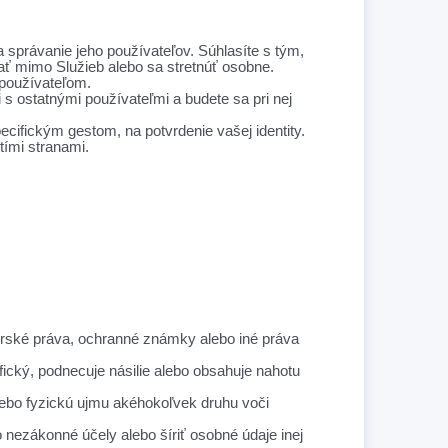
 správanie jeho používateľov. Súhlasíte s tým,
ať mimo Služieb alebo sa stretnúť osobne.
 používateľom.
s ostatnými používateľmi a budete sa pri nej
ecifickým gestom, na potvrdenie vašej identity.
ími stranami.
utorské práva, ochranné známky alebo iné práva
fický, podnecuje násilie alebo obsahuje nahotu
lebo fyzickú ujmu akéhokoľvek druhu voči
 nezákonné účely alebo šíriť osobné údaje inej