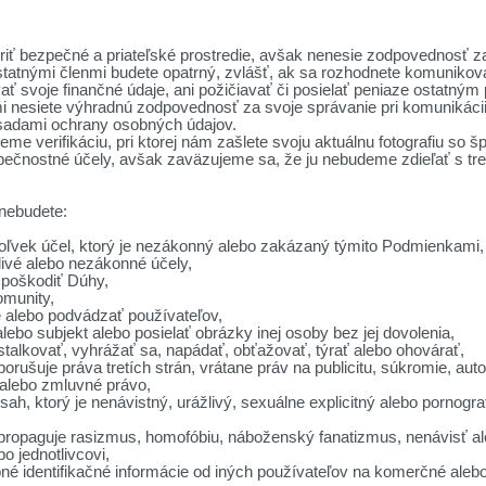
riť bezpečné a priateľské prostredie, avšak nenesie zodpovednosť za
ostatnými členmi budete opatrný, zvlášť, ak sa rozhodnete komunikov
ať svoje finančné údaje, ani požičiavať či posielať peniaze ostatným
mi nesiete výhradnú zodpovednosť za svoje správanie pri komunikácii 
sadami ochrany osobných údajov.
e verifikáciu, pri ktorej nám zašlete svoju aktuálnu fotografiu so šp
ečnostné účely, avšak zaväzujeme sa, že ju nebudeme zdieľať s tret
 nebudete:
oľvek účel, ktorý je nezákonný alebo zakázaný týmito Podmienkami,
livé alebo nezákonné účely,
 poškodiť Dúhy,
omunity,
 alebo podvádzať používateľov,
lebo subjekt alebo posielať obrázky inej osoby bez jej dovolenia,
talkovať, vyhrážať sa, napádať, obťažovať, týrať alebo ohovárať,
porušuje práva tretích strán, vrátane práv na publicitu, súkromie, a
 alebo zmluvné právo,
ah, ktorý je nenávistný, urážlivý, sexuálne explicitný alebo pornogra
 propaguje rasizmus, homofóbiu, náboženský fanatizmus, nenávisť a
o jednotlivcovi,
né identifikačné informácie od iných používateľov na komerčné alebo