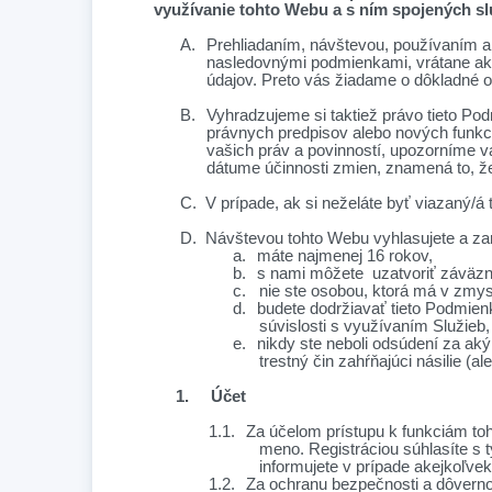
využívanie tohto Webu a s ním spojených sl
A.
Prehliadaním, návštevou, používaním a
nasledovnými podmienkami, vrátane akých
údajov. Preto vás žiadame o dôkladné
B.
Vyhradzujeme si taktiež právo tieto P
právnych predpisov alebo nových funkc
vašich práv a povinností, upozorníme v
dátume účinnosti zmien, znamená to, 
C.
V prípade, ak si neželáte byť viazaný/á
D.
Návštevou tohto Webu vyhlasujete a zar
a.
máte najmenej
16
rokov,
b.
s nami môžete uzatvoriť záväz
c.
nie ste osobou, ktorá má v zmys
d.
budete dodržiavať tieto Podmienk
súvislosti s využívaním Služieb,
e.
nikdy ste neboli odsúdení za aký
trestný čin zahŕňajúci násilie (a
1.
Účet
1.1.
Za účelom prístupu k funkciám toh
meno. Registráciou súhlasíte s t
informujete v prípade akejkoľvek
1.2.
Za ochranu bezpečnosti a dôverno