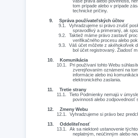
vaše práva alebo povinnosti, n
tom prípade alebo v prípade zás
technické príčiny.
9.
Správa používateľských účtov
9.1.
Vyhradzujeme si právo zrušiť pos
spravodlivý a primeraný, ak spo
9.2.
Taktiež máme právo zastaviť proce
verifikačného procesu alebo pok
9.3.
Váš účet môžete z akéhokoľvek dô
bol účet registrovaný. Žiadosť 
10.
Komunikácia
10.1.
Pri používaní tohto Webu súhlas
zverejňovaním oznámení na tomt
informácie alebo inú komunikác
elektronického zaslania.
11.
Tretie strany
11.1.
Tieto Podmienky nemajú v úmysle z
povinnosti alebo zodpovednosť st
12.
Zmeny Webu
12.1.
Vyhradzujeme si právo bez predch
13.
Oddeliteľnosť
13.1.
Ak sa niektoré ustanovenie týcht
neplatným, neúčinným alebo nev