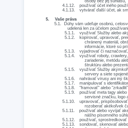
osoby bez jej súhlasu,
4.1.12.
používať účet iného použí
4.1.13.
vytvárať ďalší účet, ak sm
5.
Vaše práva
5.1.
Dúhy vám udeľuje osobnú, celosvet
udelená len za účelom používania
5.1.1.
využívať Služby alebo ak
5.1.2.
kopírovať, upravovať, pr
chránený materiál, obr
informácie, ktoré sú p
5.1.3.
vyjadrovať či naznačovať
5.1.4.
využívať roboty, crawlery
zariadenie, metódu ale
štruktúru alebo prezent
5.1.5.
využívať Služby akýmkoľv
servery a siete spojen
5.1.6.
nahrávať vírusy ani iný š
5.1.7.
manipulovať s identifikát
5.1.8.
"framovať" alebo "zrkadli
5.1.9.
používať meta tagy alebo
servisné značku, logo
5.1.10.
upravovať, prispôsobovať,
rozoberať akékoľvek čas
5.1.11.
používať alebo vyvíjať ake
nášho písomného súhl
5.1.12.
používať, sprostredkovať
5.1.13.
sondovať, skenovať alebo 