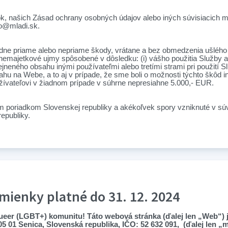
 našich Zásad ochrany osobných údajov alebo iných súvisiacich ma
fo@mladi.sk.
e priame alebo nepriame škody, vrátane a bez obmedzenia ušlého 
é nemajetkové ujmy spôsobené v dôsledku: (i) vášho použitia Služby 
ejneného obsahu inými používateľmi alebo tretími strami pri použití Sl
ahu na Webe, a to aj v prípade, že sme boli o možnosti týchto škôd
ívateľovi v žiadnom prípade v súhrne nepresiahne 5.000,- EUR.
m poriadkom Slovenskej republiky a akékoľvek spory vzniknuté v sú
epubliky.
ienky platné do 31. 12. 2024
e queer (LGBT+) komunitu! Táto webová stránka (ďalej len „Web“) 
905 01 Senica, Slovenská republika, IČO: 52 632 091, (ďalej len 