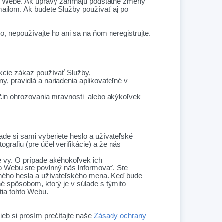
na Webe. Ak úpravy zahŕňajú podstatné zmeny
mailom. Ak budete Služby používať aj po
o, nepoužívajte ho ani sa na ňom neregistrujte.
ikcie zákaz používať Služby,
, pravidlá a nariadenia aplikovateľné v
ný čin ohrozovania mravnosti alebo akýkoľvek
ade si sami vyberiete heslo a užívateľské
rafiu (pre účel verifikácie) a že nás
 vy. O prípade akéhokoľvek ich
o Webu ste povinný nás informovať. Ste
ného hesla a užívateľského mena. Keď bude
né spôsobom, ktorý je v súlade s týmito
tia tohto Webu.
ieb si prosím prečítajte naše
Zásady ochrany