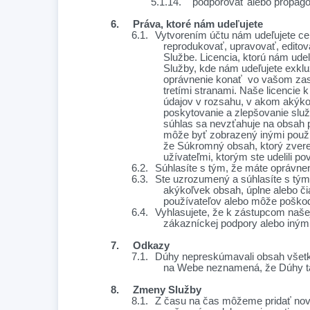
5.1.14.
podporovať alebo propagov
6.
Práva, ktoré nám udeľujete
6.1.
Vytvorením účtu nám udeľujete cel
reprodukovať, upravovať, editova
Službe. Licencia, ktorú nám ude
Služby, kde nám udeľujete exkl
oprávnenie konať vo vašom zast
tretími stranami. Naše licencie
údajov v rozsahu, v akom akýko
poskytovanie a zlepšovanie služ
súhlas sa nevzťahuje na obsah 
môže byť zobrazený inými použív
že Súkromný obsah, ktorý zverej
užívateľmi, ktorým ste udelili po
6.2.
Súhlasíte s tým, že máte oprávne
6.3.
Ste uzrozumený a súhlasíte s tým
akýkoľvek obsah, úplne alebo či
používateľov alebo môže poškod
6.4.
Vyhlasujete, že k zástupcom naše
zákazníckej podpory alebo iným
7.
Odkazy
7.1.
Dúhy nepreskúmavali obsah všetk
na Webe neznamená, že Dúhy tak
8.
Zmeny Služby
8.1.
Z času na čas môžeme pridať nové 