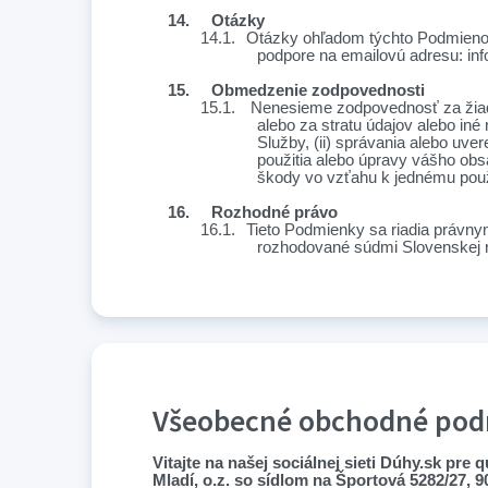
14.
Otázky
14.1.
Otázky ohľadom týchto Podmienok,
podpore na emailovú adresu: in
15.
Obmedzenie zodpovednosti
15.1.
Nenesieme zodpovednosť za žiadn
alebo za stratu údajov alebo in
Služby, (ii) správania alebo uver
použitia alebo úpravy vášho obs
škody vo vzťahu k jednému použ
16.
Rozhodné právo
16.1.
Tieto Podmienky sa riadia právny
rozhodované súdmi Slovenskej r
Všeobecné obchodné podm
Vitajte na našej sociálnej sieti Dúhy.sk pr
Mladí, o.z. so sídlom na Športová 5282/27, 