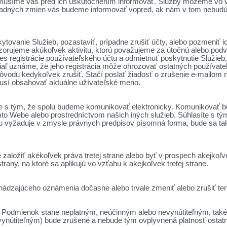
emusíme vás pred ich uskutočnením informovať. Služby môžeme vo 
adných zmien vás budeme informovať vopred, ak nám v tom nebudú br
kytovanie Služieb, pozastaviť, prípadne zrušiť účty, alebo pozmeni
zorujeme akúkoľvek aktivitu, ktorú považujeme za útočnú alebo pod
s registrácie používateľského účtu a odmietnuť poskytnutie Služieb
iaľ uznáme, že jeho registrácia môže ohrozovať ostatných používate
vodu kedykoľvek zrušiť. Stačí poslať žiadosť o zrušenie e-mailom
musí obsahovať aktuálne užívateľské meno.
íte s tým, že spolu budeme komunikovať elektronicky. Komunikovať 
o Webe alebo prostredníctvom našich iných služieb. Súhlasíte s tým
iu vyžaduje v zmysle právnych predpisov písomná forma, bude sa ta
aložiť akékoľvek práva tretej strane alebo byť v prospech akejkoľve
rany, na ktoré sa aplikujú vo vzťahu k akejkoľvek tretej strane.
ádzajúceho oznámenia dočasne alebo trvale zmeniť alebo zrušiť ten
o Podmienok stane neplatným, neúčinným alebo nevynútiteľným, takéto
ynútiteľným) bude zrušené a nebude tým ovplyvnená platnosť ostat