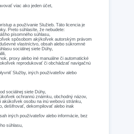
avovať viac ako jeden účet,
stup a používanie Služieb. Táto licencia je
ky. Preto súhlasíte, že nebudete:
nášho písomného súhlasu,
ýmkoľvek spôsobom akýkoľvek autorským právom
uševné vlastníctvo, obsah alebo súkromné ​​
hlasu sociálnej siete Dúhy,
li,
ánok, proxy alebo iné manuálne či automatické
akokoľvek reprodukovať či obchádzať navigačnú
yvniť Služby, iných používateľov alebo
d sociálnej siete Dúhy,
akúkoľvek ochrannú známku, obchodný názov,
i akúkoľvek osobu na inú webovú stránku,
o, dešifrovať, dekompilovať alebo inak
bsah iných používateľov alebo informácie, bez
ho súhlasu,