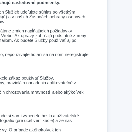
zťahujú nasledovné podmienky.
h Služieb udeľujete súhlas so všetkými
ky
“) a v našich Zásadách ochrany osobných
v.
rátane zmien napĺňajúcich požiadavky
na Webe. Ak úpravy zahŕňajú podstatné zmeny
mailom. Ak budete Služby používať aj po
o, nepoužívajte ho ani sa na ňom neregistrujte.
ikcie zákaz používať Služby,
, pravidlá a nariadenia aplikovateľné v
ný čin ohrozovania mravnosti alebo akýkoľvek
ade si sami vyberiete heslo a užívateľské
rafiu (pre účel verifikácie) a že nás
 vy. O prípade akéhokoľvek ich