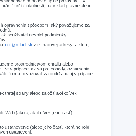
výnimočných prípadoch úplne pozastaviť. V
ániť určité okolnosti, napríklad právne alebo
ť ich oprávnenia spôsobom, aký považujeme za
vodnú.
, ak používateľ nesplní podmienky
ľov.
 na
info@mladi.sk
z e-mailovej adresy, z ktorej
budeme prostredníctvom emailu alebo
, že v prípade, ak sa pre dohody, oznámenia,
káto forma považovať za dodržanú aj v prípade
k tretej strany alebo založiť akékoľvek
to Web (ako aj akúkoľvek jeho časť).
 ustanovenie (alebo jeho časť, ktorá ho robí
ných ustanovení.