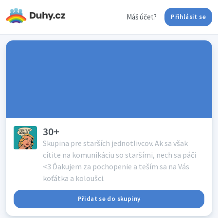
Máš účet?
Přihlásit se
30+
Skupina pre starších jednotlivcov. Ak sa však
cítite na komunikáciu so staršími, nech sa páči
<3 Ďakujem za pochopenie a teším sa na Vás
koťátka a koloušci.
Přidat se do skupiny